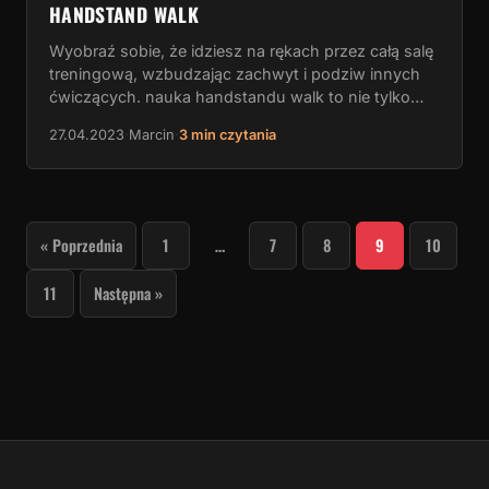
HANDSTAND WALK
Wyobraź sobie, że idziesz na rękach przez całą salę
treningową, wzbudzając zachwyt i podziw innych
ćwiczących. nauka handstandu walk to nie tylko…
27.04.2023
·
Marcin
·
3 min czytania
STRONICOWANIE
« Poprzednia
1
…
7
8
9
10
WPISÓW
11
Następna »