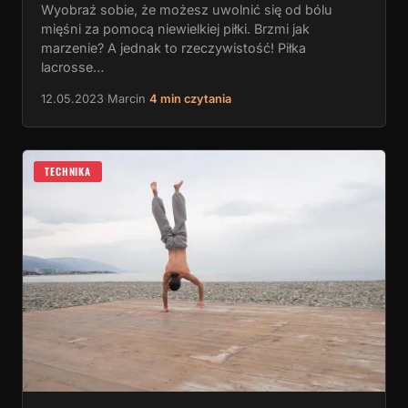
Wyobraź sobie, że możesz uwolnić się od bólu
mięśni za pomocą niewielkiej piłki. Brzmi jak
marzenie? A jednak to rzeczywistość! Piłka
lacrosse…
12.05.2023
·
Marcin
·
4 min czytania
TECHNIKA