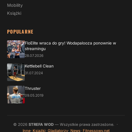
Mobility
Książki
POPULARNE
FloElite wraca do gry! Wodapalooza ponownie w
streamingu
28.07.2026
Kettlebell Clean
31.07.2024
Thruster
09.05.2019
© 2026
STREFA WOD
— Wszystkie prawa zastrzeżone. ·
Inne
Książki
Gladiatorzy
News
Fitnessowy.net