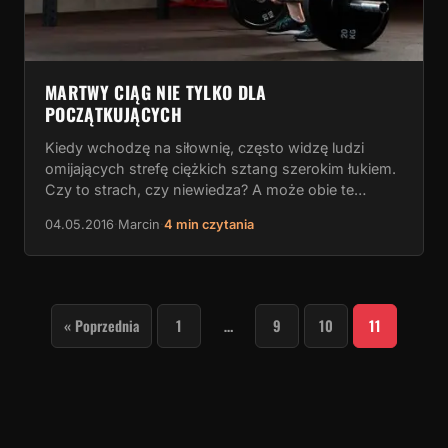
MARTWY CIĄG NIE TYLKO DLA
POCZĄTKUJĄCYCH
Kiedy wchodzę na siłownię, często widzę ludzi
omijających strefę ciężkich sztang szerokim łukiem.
Czy to strach, czy niewiedza? A może obie te…
04.05.2016
·
Marcin
·
4 min czytania
STRONICOWANIE
« Poprzednia
1
…
9
10
11
WPISÓW