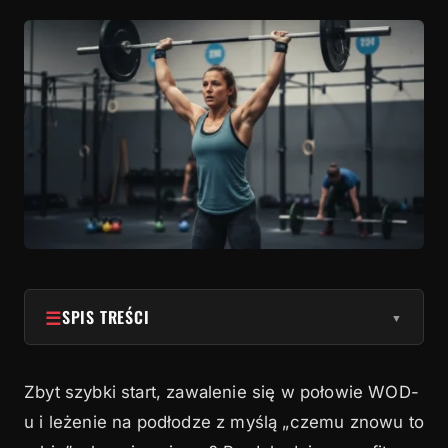
☰
SPIS TREŚCI
▼
1
Czym jest pacing i dlaczego daje lepsze wyniki
Zbyt szybki start, zawalenie się w połowie WOD-
2
AMRAP: strategia negatywnego splitu
u i leżenie na podłodze z myślą „czemu znowu to
3