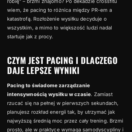
For Time: balansowanie na progu
robię” – brzmi znajomo? Po dekadzie crossfitu
wiem, że pacing to różnica między PR-em a
4
Chipper: sztuka planowanych przerw
katastrofą. Rozłożenie wysiłku decyduje o
5
Narzędzia do kontroli tempa
wszystkim, a mimo to większość ludzi nadal
startuje jak z procy.
6
Podsumowanie
CZYM JEST PACING I DLACZEGO
DAJE LEPSZE WYNIKI
Pacing to świadome zarządzanie
intensywnością wysiłku w czasie
. Zamiast
rzucać się na pełnej w pierwszych sekundach,
planujesz rozkład energii tak, by utrzymać jak
najwyższą średnią moc przez cały trening. Brzmi
prosto, ale w praktyce wymaga samodyscypliny i