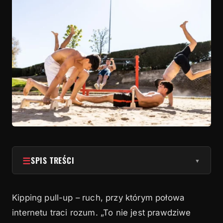
☰
SPIS TREŚCI
▼
1
Czy w ogóle potrzebujesz kipingu?
Kipping pull-up – ruch, przy którym połowa
2
Prerekwizyty: co musisz umieć przed kipingiem
internetu traci rozum. „To nie jest prawdziwe