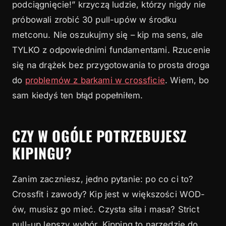
2.1
Strict pull-up jako fundament
podciągnięcie!” krzyczą ludzie, którzy nigdy nie
próbowali zrobić 30 pull-upów w środku
2.2
Hollow i arch – klucz do efektywnego kipu
metconu. Nie oszukujmy się – kip ma sens, ale
3
Progresja: od beat swing do pełnego kipu
TYLKO z odpowiednimi fundamentami. Rzucenie
3.1
się na drążek bez przygotowania to prosta droga
Etap 1: beat swing
do
problemów z barkami w crossficie
. Wiem, bo
3.2
Etap 2: kip bez podciągania
sam kiedyś ten błąd popełniłem.
3.3
Etap 3: pełny kipping pull-up
4
Jak dozować objętość treningową
CZY W OGÓLE POTRZEBUJESZ
KIPINGU?
5
Najczęstsze błędy i jak ich unikać
6
Co robić przy bólu barku
Zanim zaczniesz, jedno pytanie: po co ci to?
7
Podsumowanie
Crossfit i zawody? Kip jest w większości WOD-
ów, musisz go mieć. Czysta siła i masa? Strict
pull-up lepszy wybór. Kipping to narzędzie do