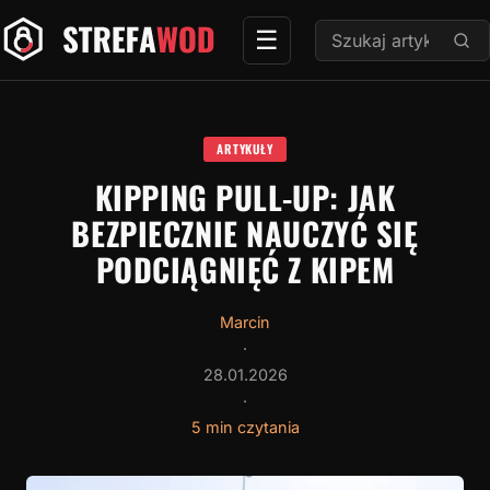
Przejdź
Szukaj:
☰
do
treści
ARTYKUŁY
KIPPING PULL-UP: JAK
BEZPIECZNIE NAUCZYĆ SIĘ
PODCIĄGNIĘĆ Z KIPEM
Marcin
·
28.01.2026
·
5 min czytania