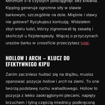
Minimum 5-8 czystych podciągnięć bez kiwania.
Kipping generuje ogromne siły w stawie
barkowym, szczególnie na dole. Mięśnie i stawy
nie gotowe? Ryzykujesz kontuzję. Widziałem
zbyt wielu ludzi, którzy zignorowali tę zasadę i
skończyli u fizjoterapeuty. Więcej o przyczynach
urazów barku w crossficie przeczytasz
tutaj
.
HOLLOW I ARCH – KLUCZ DO
EFEKTYWNEGO KIPU
Zanim zaczniesz huśtać się na drążku, musisz
opanować pozycje
hollow
i
arch
na ziemi. To one
tworzą podstawę ruchu wahadłowego. Hollow to
pozycja z lekko zaokrąglonymi plecami, napięty
brzuchem i tylną częścią miednicy podkręconą