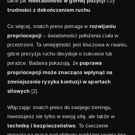
niestabilność w górnej pozycji
takie jak
czy
trudności z dokończeniem ruchu
.
rozwijaniu
Co więcej, snatch press pomaga w
propriocepcji
– świadomości położenia ciała w
przestrzeni. Ta umiejętność jest kluczowa w rwaniu,
gdzie precyzja ruchu decyduje o sukcesie lub
poprawa
porażce. Badania pokazują, że
propriocepcji może znacząco wpłynąć na
zmniejszenie ryzyka kontuzji w sportach
siłowych
[2].
Włączając snatch press do swojego treningu,
inwestujesz nie tylko w swoją siłę, ale także w
technikę i bezpieczeństwo
. To ćwiczenie
pozwala na pracę nad słabymi punktami rwania bez