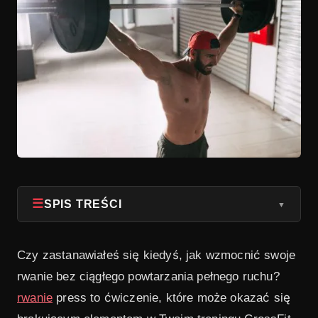
☰
SPIS TREŚCI
▼
1
Wyciskanie rwaniowe pomaga poprawić siłę
Czy zastanawiałeś się kiedyś, jak wzmocnić swoje
2
Jak wykonać snatch press – krok po kroku
rwanie bez ciągłego powtarzania pełnego ruchu?
3
Dlaczego snatch press powinien znaleźć się w
rwanie
press to ćwiczenie, które może okazać się
Twoim programie treningowym