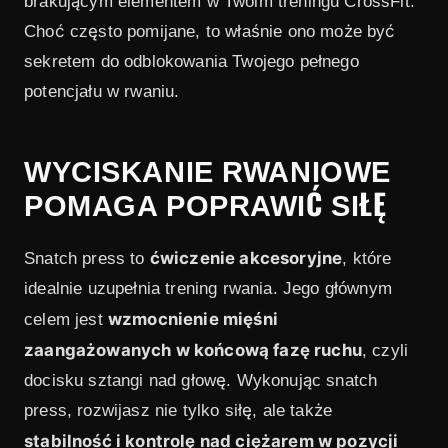
brakującym elementem w Twoim treningu CrossFit.
Choć często pomijane, to właśnie ono może być
4
Podsumowanie
sekretem do odblokowania Twojego pełnego
potencjału w rwaniu.
WYCISKANIE RWANIOWE
POMAGA POPRAWIĆ SIŁĘ
ćwiczenie akcesoryjne
Snatch press to
, które
idealnie uzupełnia trening rwania. Jego głównym
wzmocnienie mięśni
celem jest
zaangażowanych w końcową fazę ruchu
, czyli
docisku sztangi nad głowę. Wykonując snatch
press, rozwijasz nie tylko siłę, ale także
stabilność i kontrolę nad ciężarem w pozycji