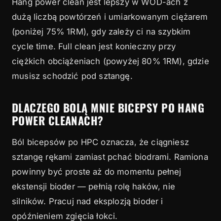
Hang power clean jest lepszy w WOD-ach z
dużą liczbą powtórzeń i umiarkowanym ciężarem
(poniżej 75% 1RM), gdy zależy ci na szybkim
cycle time. Full clean jest konieczny przy
ciężkich obciążeniach (powyżej 80% 1RM), gdzie
musisz schodzić pod sztangę.
DLACZEGO BOLĄ MNIE BICEPSY PO HANG
POWER CLEANACH?
Ból bicepsów po HPC oznacza, że ciągniesz
sztangę rękami zamiast pchać biodrami. Ramiona
powinny być proste aż do momentu pełnej
ekstensji bioder — pełnią rolę haków, nie
silników. Pracuj nad eksplozją bioder i
opóźnieniem zgięcia łokci.