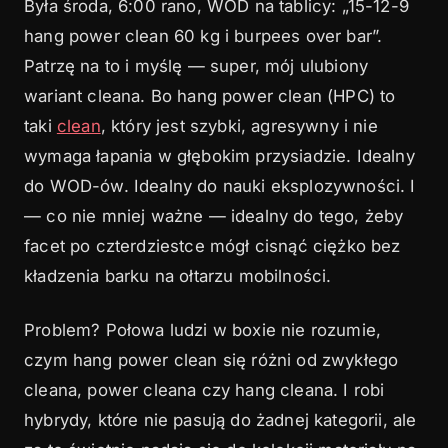
Była środa, 6:00 rano, WOD na tablicy: „15-12-9
5
Kiedy używać HPC w WOD-ach
hang power clean 60 kg i burpees over bar”.
Patrzę na to i myślę — super, mój ulubiony
6
HPC jako narzędzie nauki
wariant cleana. Bo hang power clean (HPC) to
7
Programowanie HPC: moje podejście
taki
clean
, który jest szybki, agresywny i nie
wymaga łapania w głębokim przysiadzie. Idealny
8
Przeczytaj też
do WOD-ów. Idealny do nauki eksplozywności. I
8.1
Czym różni się hang power clean od power
— co nie mniej ważne — idealny do tego, żeby
clean?
facet po czterdziestce mógł cisnąć ciężko bez
8.2
Czym różni się hang power clean od hang
kładzenia barku na ołtarzu mobilności.
clean?
8.3
Problem? Połowa ludzi w boxie nie rozumie,
Jaka powinna być waga na hang power clean
dla początkującego?
czym hang power clean się różni od zwykłego
cleana, power cleana czy hang cleana. I robi
8.4
Kiedy lepiej użyć hang power clean zamiast
full clean w WOD-zie?
hybrydy, które nie pasują do żadnej kategorii, ale