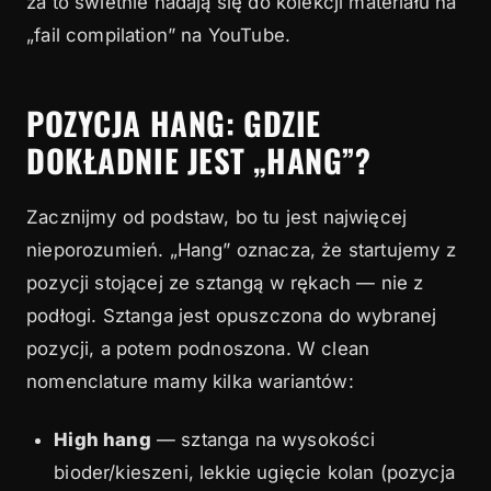
za to świetnie nadają się do kolekcji materiału na
8.5
Dlaczego bolą mnie bicepsy po hang power
„fail compilation” na YouTube.
cleanach?
POZYCJA HANG: GDZIE
DOKŁADNIE JEST „HANG”?
Zacznijmy od podstaw, bo tu jest najwięcej
nieporozumień. „Hang” oznacza, że startujemy z
pozycji stojącej ze sztangą w rękach — nie z
podłogi. Sztanga jest opuszczona do wybranej
pozycji, a potem podnoszona. W clean
nomenclature mamy kilka wariantów:
High hang
— sztanga na wysokości
bioder/kieszeni, lekkie ugięcie kolan (pozycja