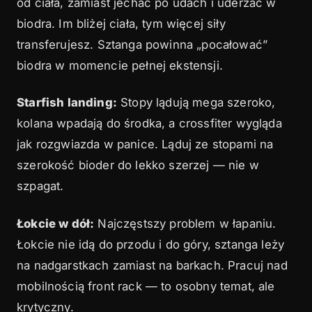
od ciała, zamiast jechać po udach i uderzać w
biodra. Im bliżej ciała, tym więcej siły
transferujesz. Sztanga powinna „pocałować”
biodra w momencie pełnej ekstensji.
Starfish landing:
Stopy lądują mega szeroko,
kolana wpadają do środka, a crossfiter wygląda
jak rozgwiazda w panice. Ląduj ze stopami na
szerokość bioder do lekko szerzej — nie w
szpagat.
Łokcie w dół:
Najczęstszy problem w łapaniu.
Łokcie nie idą do przodu i do góry, sztanga leży
na nadgarstkach zamiast na barkach. Pracuj nad
mobilnością front rack — to osobny temat, ale
krytyczny.