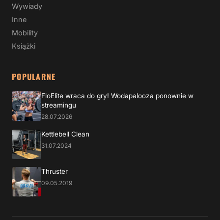
Wywiady
Inne
Mobility
Książki
POPULARNE
FloElite wraca do gry! Wodapalooza ponownie w
streamingu
28.07.2026
Kettlebell Clean
31.07.2024
Thruster
09.05.2019