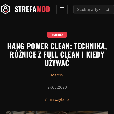
Przejdź
Szukaj:
☰
do
treści
TECHNIKA
HANG POWER CLEAN: TECHNIKA,
RÓŻNICE Z FULL CLEAN I KIEDY
UŻYWAĆ
Marcin
·
27.05.2026
·
7 min czytania