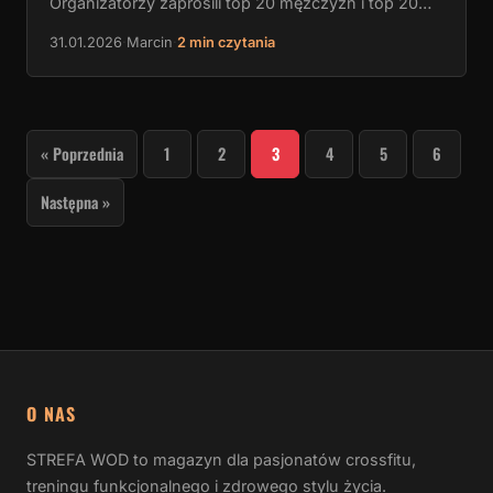
Organizatorzy zaprosili top 20 mężczyzn i top 20…
31.01.2026
·
Marcin
·
2 min czytania
STRONICOWANIE
« Poprzednia
1
2
3
4
5
6
WPISÓW
Następna »
O NAS
STREFA WOD to magazyn dla pasjonatów crossfitu,
treningu funkcjonalnego i zdrowego stylu życia.