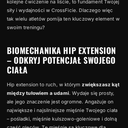
kolejne ćwiczenie na liście, to fundament Twojej
wybrać?
siły i wydajności w CrossFicie. Dlaczego więc
4
Podsumowanie
tak wielu atletów pomija ten kluczowy element w
swoim treningu?
BIOMECHANIKA HIP EXTENSION
– ODKRYJ POTENCJAŁ SWOJEGO
CIAŁA
Hip extension to ruch, w którym
zwiększasz kąt
między tułowiem a udami
. Wydaje się prosty,
ale jego znaczenie jest ogromne. Angażuje on
największe i najsilniejsze mięśnie Twojego ciała
– pośladki, mięśnie kulszowo-goleniowe i dolną
część pleców. Te mięśnie są kluczowe dla