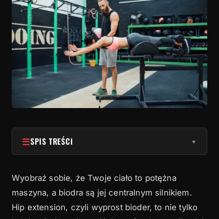
☰
SPIS TREŚCI
▼
1
Biomechanika hip extension – odkryj potencjał
swojego ciała
Wyobraź sobie, że Twoje ciało to potężna
maszyna, a biodra są jej centralnym silnikiem.
2
Jak wykonać idealne hip extension na GHD?
Hip extension, czyli wyprost bioder, to nie tylko
3
Hip extension na GHD vs ławka rzymska – co