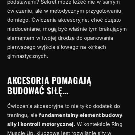
podstawami? Sekret może leżeć nie w samym
Muscle Up
ćwiczeniu, ale w metodycznym przygotowaniu
3.1
1. False Grip Hold
do niego. Ćwiczenia akcesoryjne, choć często
niedoceniane, mogą być właśnie tym brakującym
3.2
2. Kipping Pull-ups na kółkach
elementem w twojej drodze do opanowania
3.3
3. Strict Ring Dips
pierwszego wyjścia siłowego na kółkach
4
gimnastycznych.
W telegraficznym skrócie
AKCESORIA POMAGAJĄ
BUDOWAĆ SIŁĘ…
Ćwiczenia akcesoryjne to nie tylko dodatek do
treningu, ale
fundamentalny element budowy
siły i kontroli motorycznej
. W kontekście Ring
Muscle Up, kluczowe jest rozwijanie siły w