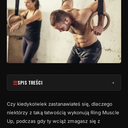
☰
SPIS TREŚCI
▼
1
Akcesoria pomagają budować siłę…
Czy kiedykolwiek zastanawiałeś się, dlaczego
2
…. oraz poprawiają świadomość ciała – klucz do
niektórzy z taką łatwością wykonują Ring Muscle
perfekcji technicznej
Up, podczas gdy ty wciąż zmagasz się z
3
3 najważniejsze ćwiczenia akcesoryjne do Ring