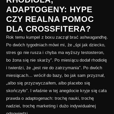
ADAPTOGENY: HYPE
2.1
Co mówią badania
CZY REALNA POMOC
2.2
Dawkowanie ashwagandhy
DLA CROSSFITERA?
3
Rhodiola rosea: adaptogen na zmęczenie
Rok temu kumpel z boxu zaczął brać ashwagandhę.
4
Kiedy adaptogeny mają sens (a kiedy nie)
Po dwóch tygodniach mówi mi, że „śpi jak dziecko,
5
Mój osobisty stack i doświadczenie
stres go nie rusza i chyba ma wyższy testosteron,
bo żona się nie skarży”. Po miesiącu dodał rhodiolę
6
Podsumowanie: hype czy pomoc?
i twierdzi, że „jest nie do zatrzymania”. Po dwóch
7
Przeczytaj też
miesiącach… wrócił do bazy, bo jak sam przyznał,
7.1
Ile ashwagandhy brać dziennie?
„albo się przyzwyczaiłem, albo placebo się
skończyło”. I właśnie w tej anegdocie kryje się cała
7.2
Czy ashwagandha podnosi testosteron?
prawda o adaptogenach: trochę nauki, trochę
7.3
Czym różni się ashwagandha od rhodioli?
nadziei, trochę marketing i dużo indywidualnej
7.4
Czy adaptogeny mają efekty uboczne?
odpowiedzi.