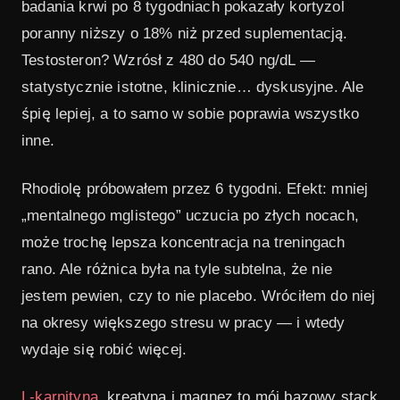
badania krwi po 8 tygodniach pokazały kortyzol
poranny niższy o 18% niż przed suplementacją.
Testosteron? Wzrósł z 480 do 540 ng/dL —
statystycznie istotne, klinicznie… dyskusyjne. Ale
śpię lepiej, a to samo w sobie poprawia wszystko
inne.
Rhodiolę próbowałem przez 6 tygodni. Efekt: mniej
„mentalnego mglistego” uczucia po złych nocach,
może trochę lepsza koncentracja na treningach
rano. Ale różnica była na tyle subtelna, że nie
jestem pewien, czy to nie placebo. Wróciłem do niej
na okresy większego stresu w pracy — i wtedy
wydaje się robić więcej.
L-karnityna
, kreatyna i magnez to mój bazowy stack