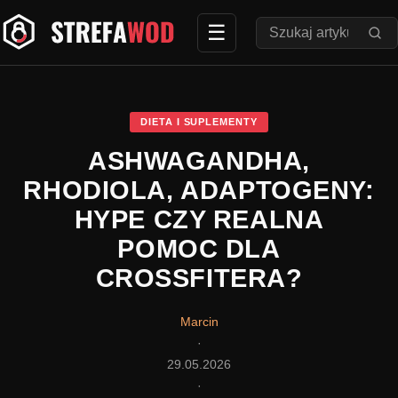
Przejdź
☰
Szukaj:
do
treści
DIETA I SUPLEMENTY
ASHWAGANDHA,
RHODIOLA, ADAPTOGENY:
HYPE CZY REALNA
POMOC DLA
CROSSFITERA?
Marcin
·
29.05.2026
·