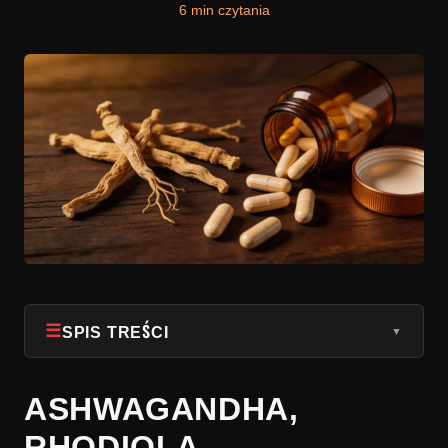
6 min czytania
☰
SPIS TREŚCI
▼
1
Czym są adaptogeny (naprawdę)
ASHWAGANDHA,
2
Ashwagandha (Withania somnifera): król
RHODIOLA,
adaptogenów