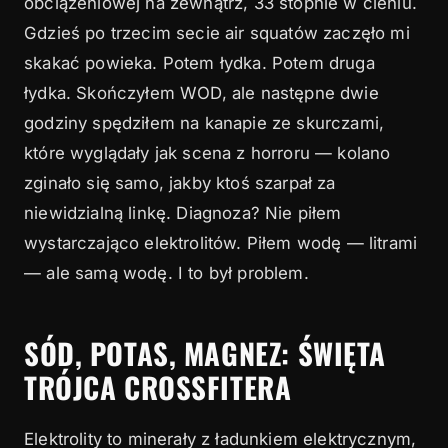
obciążeniowej na zewnątrz, 33 stopnie w cieniu.
grosze
Gdzieś po trzecim secie air squatów zaczęło mi
5
Kiedy pić i ile: praktyczny protokół
skakać powieka. Potem łydka. Potem druga
6
Najczęstsze błędy, które widzę w boxie
łydka. Skończyłem WOD, ale następne dwie
godziny spędziłem na kanapie ze skurczami,
7
Przeczytaj też
które wyglądały jak scena z horroru — kolano
7.1
Ile elektrolitów traci crossfiter podczas
zginało się samo, jakby ktoś szarpał za
treningu?
niewidzialną linkę. Diagnoza? Nie piłem
7.2
Czy picie samej wody wystarczy podczas
wystarczająco elektrolitów. Piłem wodę — litrami
treningu CrossFit?
— ale samą wodę. I to był problem.
7.3
Jak zrobić domowy napój izotoniczny?
7.4
SÓD, POTAS, MAGNEZ: ŚWIĘTA
Kiedy pić elektrolity — przed, w trakcie czy po
treningu?
TRÓJCA CROSSFITERA
7.5
Jakie są objawy niedoboru elektrolitów u
sportowca?
Elektrolity to minerały z ładunkiem elektrycznym,