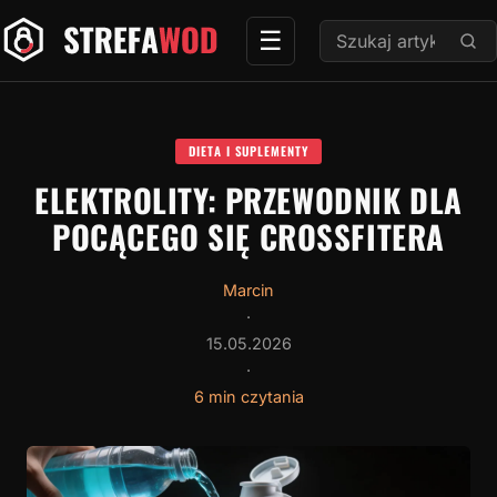
Przejdź
Szukaj:
☰
do
treści
DIETA I SUPLEMENTY
ELEKTROLITY: PRZEWODNIK DLA
POCĄCEGO SIĘ CROSSFITERA
Marcin
·
15.05.2026
·
6 min czytania