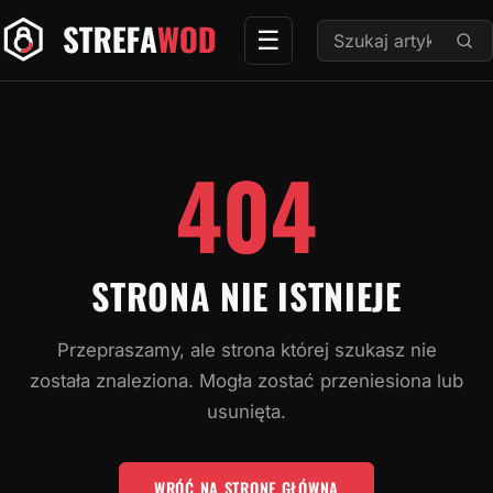
Przejdź
Szukaj:
☰
do
treści
404
STRONA NIE ISTNIEJE
Przepraszamy, ale strona której szukasz nie
została znaleziona. Mogła zostać przeniesiona lub
usunięta.
WRÓĆ NA STRONĘ GŁÓWNĄ