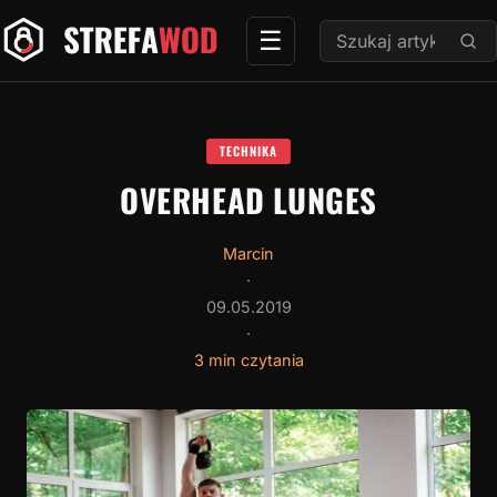
Przejdź
Szukaj:
☰
do
treści
TECHNIKA
OVERHEAD LUNGES
Marcin
·
09.05.2019
·
3 min czytania