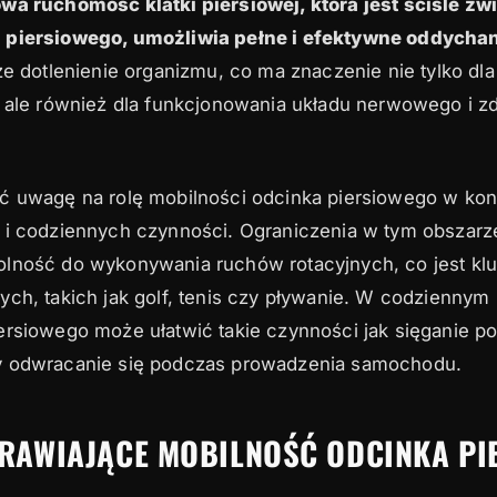
wa ruchomość klatki piersiowej, która jest ściśle zw
 piersiowego, umożliwia pełne i efektywne oddycha
ze dotlenienie organizmu, co ma znaczenie nie tylko dla
, ale również dla funkcjonowania układu nerwowego i z
ć uwagę na rolę mobilności odcinka piersiowego w kon
 i codziennych czynności. Ograniczenia w tym obszar
lność do wykonywania ruchów rotacyjnych, co jest kl
ch, takich jak golf, tenis czy pływanie. W codziennym 
ersiowego może ułatwić takie czynności jak sięganie p
y odwracanie się podczas prowadzenia samochodu.
PRAWIAJĄCE MOBILNOŚĆ ODCINKA P