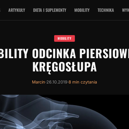
S
ARTYKUŁY
DIETA I SUPLEMENTY
MOBILITY
TECHNIKA
WYW
MOBILITY
ILITY ODCINKA PIERSIO
KRĘGOSŁUPA
Marcin
·
26.10.2019
·
8 min czytania