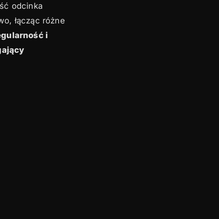
ość odcinka
wo, łącząc różne
gularność i
gający