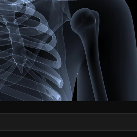
a odcinka piersiowego kręgosłupa