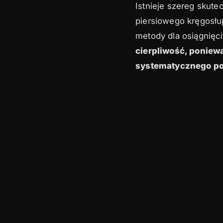
Istnieje szereg skut
piersiowego kręgosłu
metody dla osiągnięc
cierpliwość, poniew
systematycznego po