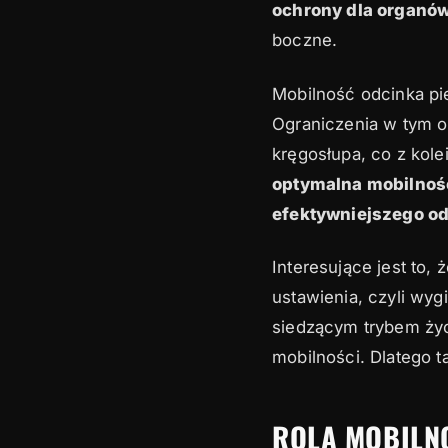
ochrony dla organó
boczne.
Mobilność odcinka pi
Ograniczenia w tym 
kręgosłupa, co z kol
optymalna mobilność
efektywniejszego od
Interesujące jest to,
ustawienia, czyli wyg
siedzącym trybem życ
mobilności. Dlatego t
ROLA MOBILN