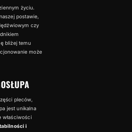
ziennym życiu.
 naszej postawie,
 lędźwiowym czy
adnikiem
ę bliżej temu
nkcjonowanie może
GOSŁUPA
części pleców,
a jest unikalna
e właściwości
abilności i