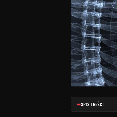
☰
SPIS TREŚCI
1
Anatomia i funkcj