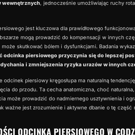
w wewnętrznych
, jednocześnie umożliwiając ruchy rota
ersiowego jest kluczowa dla prawidłowego funkcjonowan
obszarze mogą prowadzić do kompensacji w innych czę
ei może skutkować bólem i dysfunkcjami. Badania wykaz
 odcinka piersiowego przyczynia się do lepszej pos
dychania i zmniejszenia ryzyka urazów w innych cz
 że odcinek piersiowy kręgosłupa ma naturalną tendencj
ięcia do przodu. Ta cecha anatomiczna, choć naturalna
ia może prowadzić do nadmiernego usztywnienia i ogr
ak ważne jest zrozumienie i aktywne dbanie o tę część 
OŚCI ODCINKA PIERSIOWEGO W COD