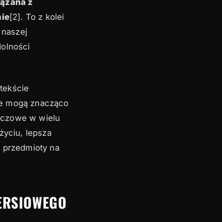
iązana z
nie
[2]. To z kolei
 naszej
dolności
tekście
ze mogą znacząco
uczowe w wielu
życiu, lepsza
o przedmioty na
IERSIOWEGO