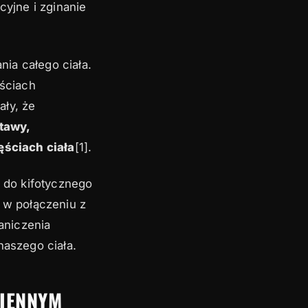
cyjne i zginanie
ia całego ciała.
ściach
ały, że
tawy,
ęściach ciała
[1].
ę do kifotycznego
, w połączeniu z
aniczenia
naszego ciała.
ZIENNYM