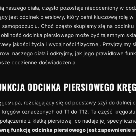
ią naszego ciała, często pozostaje niedoceniony w cod
dcinka piersiowego w codziennym funkcjonowaniu
cy jest odcinek piersiowy, który pełni kluczową rolę w
jące mobilność odcinka piersiowego
m samopoczuciu. Choć często skupiamy się na odcinku
mobilność odcinka piersiowego może być tajemnym skł
 odcinka piersiowego na wydajność sportową
y jakości życia i wydajności fizycznej. Przyjrzyjmy si
ście do zdrowia kręgosłupa
owi naszego ciała i odkryjmy, jak jego prawidłowe fu
asze codzienne doświadczenia.
FUNKCJA ODCINKA PIERSIOWEGO KRĘ
gosłupa, rozciągający się od podstawy szyi do dolnej 
u kręgów oznaczonych od T1 do T12. Ta część kręgosłup
ołączenie z klatką piersiową, co nadaje jej specyficzn
wną funkcją odcinka piersiowego jest zapewnienie st