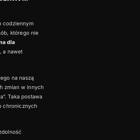
ym codziennym
ób, którego nie
na dla
, a nawet
wego na naszą
h zmian w innych
ka”. Taka postawa
o chronicznych
zdolność