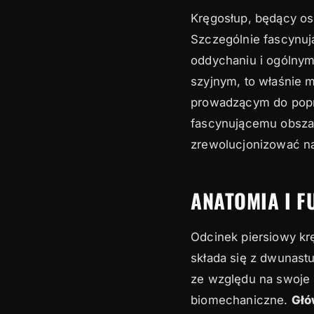
Kręgosłup, będący os
2
Rola mobilności o
Szczególnie fascynują
3
Techniki poprawia
oddychaniu i ogólny
szyjnym, to właśnie 
4
Wpływ mobilności
prowadzącym do popraw
5
Holistyczne podej
fascynującemu obszar
zrewolucjonizować n
6
Streszczenie
ANATOMIA I 
Odcinek piersiowy krę
składa się z dwunast
ze względu na swoje p
biomechaniczne.
Głó