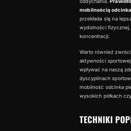
oddychania.
Prawidło
mobilnością odcinka
przekłada się na leps
wydolności fizycznej
koncentracji.
Warto również zwróci
aktywności sportowej
wpływać na naszą zdo
dyscyplinach sportowy
mobilność odcinka pi
wysokich półkach cz
TECHNIKI PO