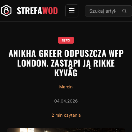
Przejdź
Szukaj:
☰
do
treści
NEWS
ANIKHA GREER ODPUSZCZA WFP
LONDON. ZASTĄPI JĄ RIKKE
KYVÅG
Marcin
·
04.04.2026
·
2 min czytania